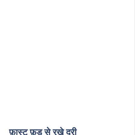
फ़ास्ट फ़ूड से रखे दुरी