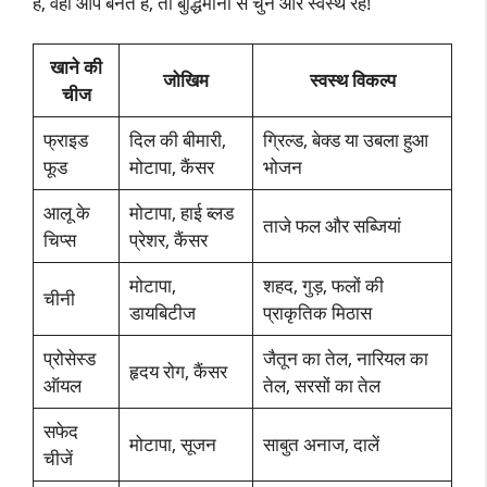
हैं, वही आप बनते हैं, तो बुद्धिमानी से चुनें और स्वस्थ रहें!
खाने की
जोखिम
स्वस्थ विकल्प
चीज
फ्राइड
दिल की बीमारी,
ग्रिल्ड, बेक्ड या उबला हुआ
फूड
मोटापा, कैंसर
भोजन
आलू के
मोटापा, हाई ब्लड
ताजे फल और सब्जियां
चिप्स
प्रेशर, कैंसर
मोटापा,
शहद, गुड़, फलों की
चीनी
डायबिटीज
प्राकृतिक मिठास
प्रोसेस्ड
जैतून का तेल, नारियल का
हृदय रोग, कैंसर
ऑयल
तेल, सरसों का तेल
सफेद
मोटापा, सूजन
साबुत अनाज, दालें
चीजें