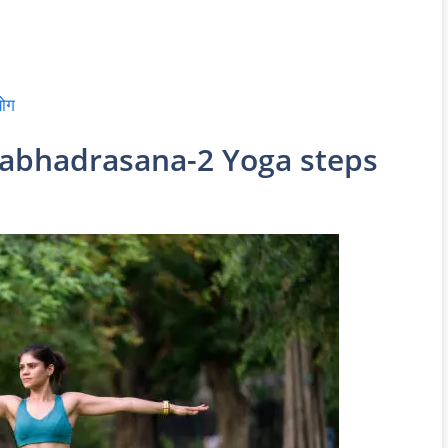
योग
(Virabhadrasana-2 Yoga steps