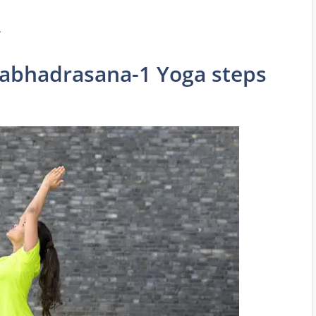
ग
(Virabhadrasana-1 Yoga steps