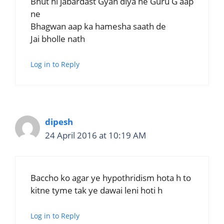
Bhut hi jabardast Gyan diya he Guru G aap
ne
Bhagwan aap ka hamesha saath de
Jai bholle nath
Log in to Reply
dipesh
24 April 2016 at 10:19 AM
Baccho ko agar ye hypothridism hota h to
kitne tyme tak ye dawai leni hoti h
Log in to Reply