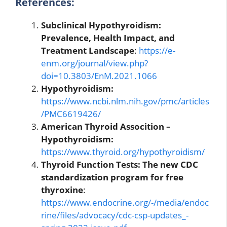
References:
Subclinical Hypothyroidism:
Prevalence, Health Impact, and
Treatment Landscape
:
https://e-
enm.org/journal/view.php?
doi=10.3803/EnM.2021.1066
Hypothyroidism:
https://www.ncbi.nlm.nih.gov/pmc/articles
/PMC6619426/
American Thyroid Assocition –
Hypothyroidism:
https://www.thyroid.org/hypothyroidism/
Thyroid Function Tests: The new CDC
standardization program for free
thyroxine
:
https://www.endocrine.org/-/media/endoc
rine/files/advocacy/cdc-csp-updates_-