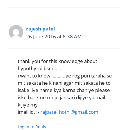
rajesh patel
26 June 2016 at 6:38 AM
thank you for this knowledge about
hypothyroidism……
i want to know ………..ae rog puri taraha se
mit sakata he k nahi agar mit sakata he to
isake liye hame kya karna chahiye please
iske bareme muje jankari dijiye ya mail
kijiye my
imail id. :-
rajpatel.hothi@gmail.com
Log in to Reply