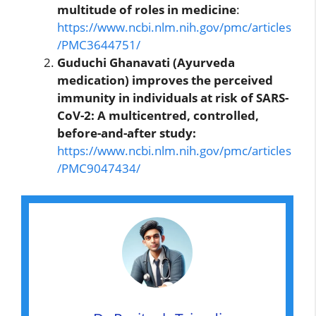
multitude of roles in medicine
:
https://www.ncbi.nlm.nih.gov/pmc/articles
/PMC3644751/
Guduchi Ghanavati (Ayurveda
medication) improves the perceived
immunity in individuals at risk of SARS-
CoV-2: A multicentred, controlled,
before-and-after study:
https://www.ncbi.nlm.nih.gov/pmc/articles
/PMC9047434/