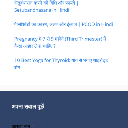
सेतुबंधासन करने की विधि और फायदे |
Setubandhasana in Hindi
पीसीओडी का कारण, लक्षण और ईलाज | PCOD in Hindi
Pregnancy में 7 से 9 महीने (Third Trimester) में
कैसा आहार लेना चाहिए ?
10 Best Yoga for Thyroid: योग से भगाए थाइरोइड
रोग
अपना सवाल पूछें
आपका नाम
*