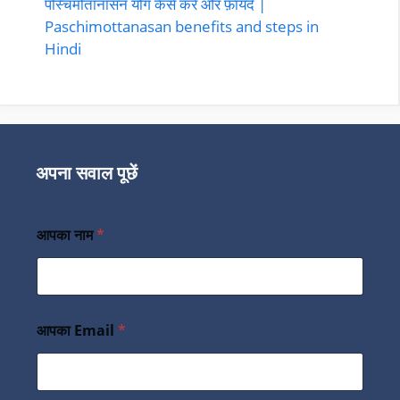
पस्चिमोतानासन योग कैसे करे और फ़ायदे |
Paschimottanasan benefits and steps in
Hindi
अपना सवाल पूछें
आपका नाम
*
आपका Email
*