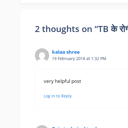
2 thoughts on “TB के रोगी न
kalaa shree
19 February 2018 at 1:32 PM
very helpful post
Log in to Reply