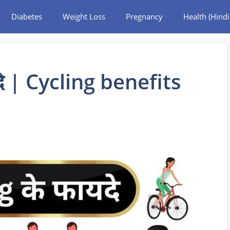
Diabetes
Weight Loss
Pregnancy
Health (Hindi
दे | Cycling benefits