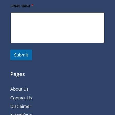
आपका सवाल
*
Submit
Pages
About Us
Contact Us
Disclaimer
NirogiKaya