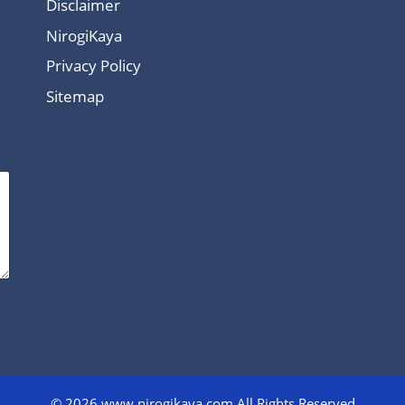
Disclaimer
NirogiKaya
Privacy Policy
Sitemap
© 2026 www.nirogikaya.com All Rights Reserved