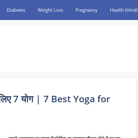
Diabetes
Weight Loss
Pregnancy
Health (Hindi
के लिए 7 योग | 7 Best Yoga for