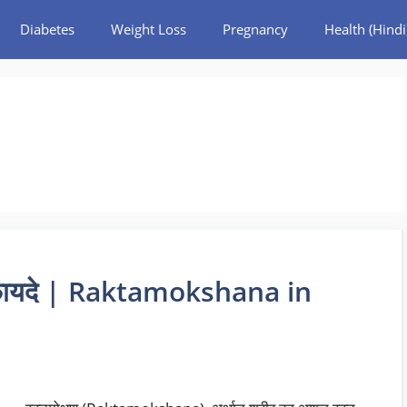
Diabetes
Weight Loss
Pregnancy
Health (Hindi
 और फायदे | Raktamokshana in