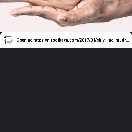
Opening
https://nirogikaya.com/2017/01/shiv-ling-mudra-steps-hindi.html