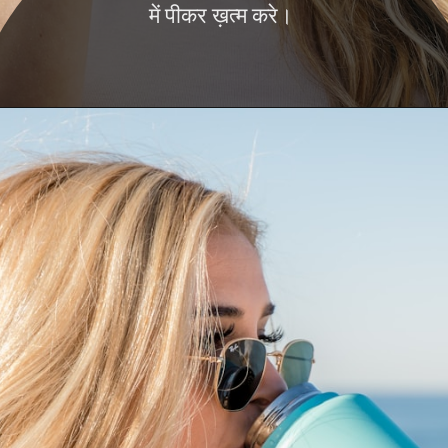
में पीकर ख़त्म करे।