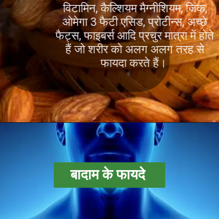
विटामिन, कैल्शियम मैग्नीशियम, जिंक,
ओमेगा 3 फैटी एसिड, प्रोटीन्स, अच्छे
फैट्स, फाइबर्स आदि प्रचुर मात्रा में होते
हैं जो शरीर को अलग अलग तरह से
फायदा करते हैं।
बादाम के फायदे