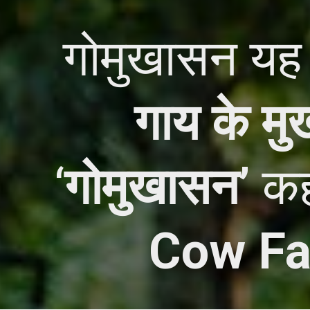
गोमुखासन यह
गाय के मु
‘
गोमुखासन’
कह
Cow Fa