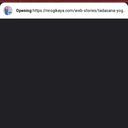
Opening
https://nirogikaya.com/web-stories/tadasana-yoga-pose-hieght-increase-hindi