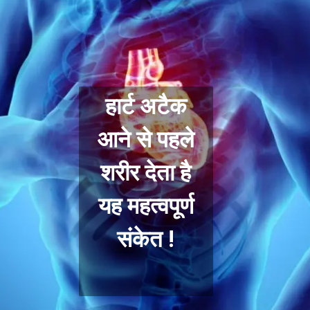
हार्ट अटैक
आने से पहले
शरीर देता है
यह महत्वपूर्ण
संकेत !