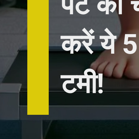
पेट की च
करें ये 
टमी!