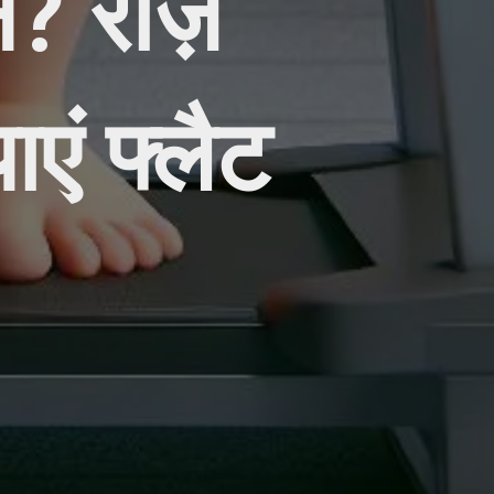
ान? रोज़
एं फ्लैट